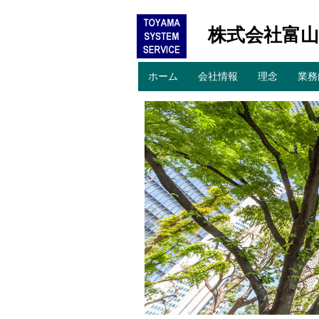
株式会社富
コ
ホーム
会社情報
理念
業務
メインメニュー
ン
テ
ン
ツ
へ
移
動