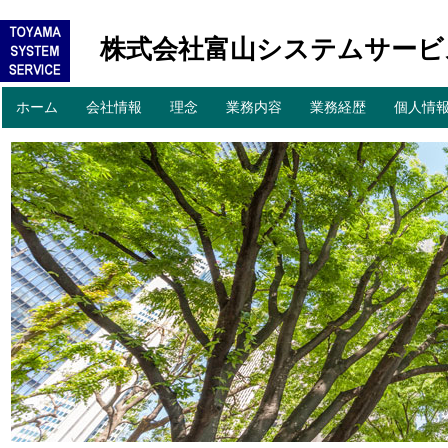
株式会社富山システムサービ
コ
ホーム
会社情報
理念
業務内容
業務経歴
個人情
メインメニュー
ン
テ
ン
ツ
へ
移
動