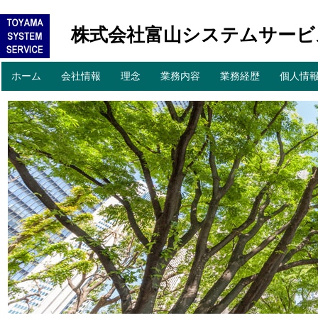
株式会社富山システムサービ
コ
ホーム
会社情報
理念
業務内容
業務経歴
個人情
メインメニュー
ン
テ
ン
ツ
へ
移
動